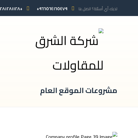
+٢٠١٢٨١٢٨١١٢٨+
٩٦٦٥٦٤١٦٥٤٧٩+
لديك أي أسئلة؟ اتصل بنا
مشروعات الموقع العام